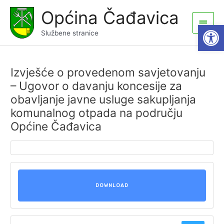
Skip
Općina Čađavica
to
Main
Open
content
Službene stranice
Men
Izvješće o provedenom savjetovanju
– Ugovor o davanju koncesije za
obavljanje javne usluge sakupljanja
komunalnog otpada na području
Općine Čađavica
DOWNLOAD