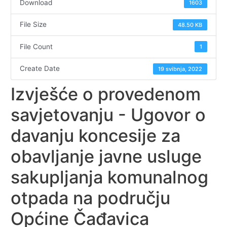
Download
1603
File Size
48.50 KB
File Count
1
Create Date
19 svibnja, 2022
Izvješće o provedenom
savjetovanju - Ugovor o
davanju koncesije za
obavljanje javne usluge
sakupljanja komunalnog
otpada na području
Općine Čađavica