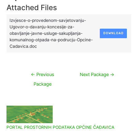
Attached Files
Izvjesce-o-provedenom-savjetovanju-
Ugovor-o-davanju-koncesije-za-
obavljanje-javne-usluge-sakupljanja-
DOWNLOAD
komunalnog-otpada-na-podrucju-Opcine-
Cadavica.doc
Navigacija
←
Previous
Next Package
→
objava
Package
PORTAL PROSTORNIH PODATAKA OPĆINE ČAĐAVICA