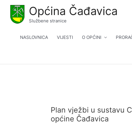
Skip
Općina Čađavica
to
content
Službene stranice
NASLOVNICA
VIJESTI
O OPĆINI
PRORA
Plan vježbi u sustavu C
općine Čađavica