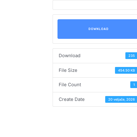
DOWNLOAD
Download
235
File Size
454.50 KB
File Count
1
Create Date
20 veljače, 2026