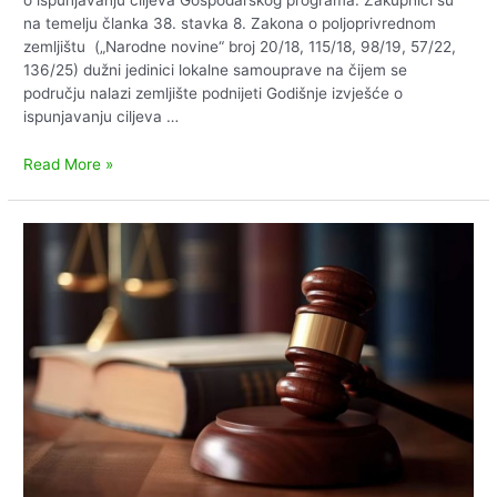
o ispunjavanju ciljeva Gospodarskog programa. Zakupnici su
na temelju članka 38. stavka 8. Zakona o poljoprivrednom
zemljištu („Narodne novine“ broj 20/18, 115/18, 98/19, 57/22,
136/25) dužni jedinici lokalne samouprave na čijem se
području nalazi zemljište podnijeti Godišnje izvješće o
ispunjavanju ciljeva …
Obavijest
Read More »
o
dostavi
Godišnjeg
izvješća
o
ispunjavanju
ciljeva
Gospodarskog
programa