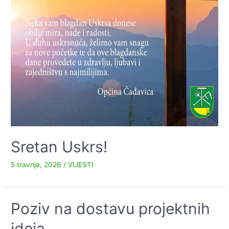
namjene
–
svlačionica“
u
Čađavičkom
Lugu
Sretan Uskrs!
5 travnja, 2026
/
VIJESTI
Poziv na dostavu projektnih
ideja