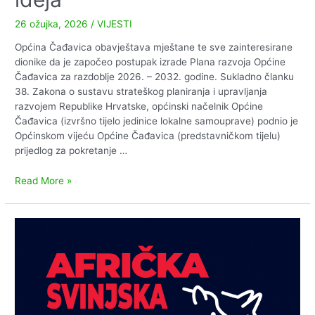
26 ožujka, 2026
/
VIJESTI
Općina Čađavica obavještava mještane te sve zainteresirane
dionike da je započeo postupak izrade Plana razvoja Općine
Čađavica za razdoblje 2026. – 2032. godine. Sukladno članku
38. Zakona o sustavu strateškog planiranja i upravljanja
razvojem Republike Hrvatske, općinski načelnik Općine
Čađavica (izvršno tijelo jedinice lokalne samouprave) podnio je
Općinskom vijeću Općine Čađavica (predstavničkom tijelu)
prijedlog za pokretanje …
Poziv
Read More »
na
dostavu
projektnih
ideja