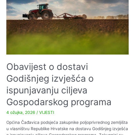
–
2026.
godina
Obavijest o dostavi
Godišnjeg izvješća o
ispunjavanju ciljeva
Gospodarskog programa
4 ožujka, 2026
/
VIJESTI
Općina Čađavica podsjeća zakupnike poljoprivrednog zemljišta
u vlasništvu Republike Hrvatske na dostavu Godišnjeg izvješća