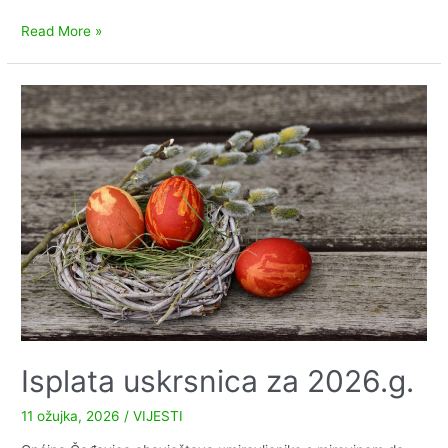
Uputa
Read More »
Područne
službe
civilne
zaštite
Virovitica
o
svinjskoj
kugi
i
pridržavanju
mjera
Isplata uskrsnica za 2026.g.
11 ožujka, 2026
/
VIJESTI