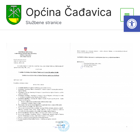
Skip
Općina Čađavica
to
Main
Open
content
Službene stranice
Men