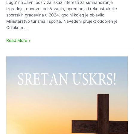
Lugu“ na Javni poziv za iskaz interesa za sufinanciranje
izgradnje, obnove, održavanja, opremanja i rekonstrukcije
sportskih građevina u 2024. godini kojeg je objavilo
Ministarstvo turizma i sporta. Navedeni projekt odobren je
Odlukom …
Završen
Read More »
projekt
Izgradnje
pomoćne
građevine
do
50
m2
–
nadstrešnice
i
redovno
održavanje
građevine
sportske