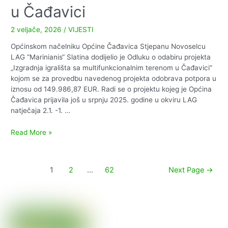
u Čađavici
2 veljače, 2026
/
VIJESTI
Općinskom načelniku Općine Čađavica Stjepanu Novoselcu
LAG “Marinianis“ Slatina dodijelio je Odluku o odabiru projekta
„Izgradnja igrališta sa multifunkcionalnim terenom u Čađavici“
kojom se za provedbu navedenog projekta odobrava potpora u
iznosu od 149.986,87 EUR. Radi se o projektu kojeg je Općina
Čađavica prijavila još u srpnju 2025. godine u okviru LAG
natječaja 2.1. -1. …
Izgradnja
Read More »
igrališta
sa
multifunkcionalnim
Paginacija
1
2
…
62
Next Page
→
terenom
objava
u
Čađavici