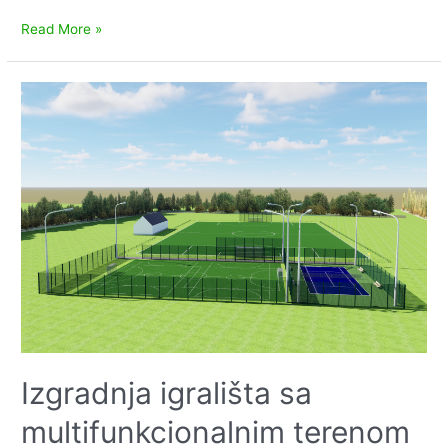
Javni
Read More »
poziv
za
podnošenje
prijava
kandidata
za
prijedlog
za
imenovanje
sudaca
porotnika
Općinskog
suda
u
Virovitici
Izgradnja igrališta sa
multifunkcionalnim terenom