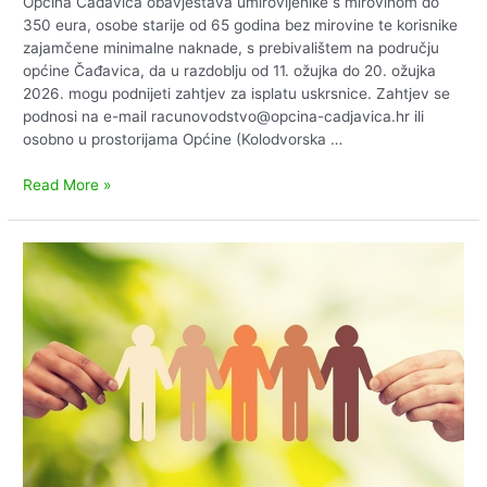
Općina Čađavica obavještava umirovljenike s mirovinom do
350 eura, osobe starije od 65 godina bez mirovine te korisnike
zajamčene minimalne naknade, s prebivalištem na području
općine Čađavica, da u razdoblju od 11. ožujka do 20. ožujka
2026. mogu podnijeti zahtjev za isplatu uskrsnice. Zahtjev se
podnosi na e-mail racunovodstvo@opcina-cadjavica.hr ili
osobno u prostorijama Općine (Kolodvorska …
Isplata
Read More »
uskrsnica
za
2026.g.