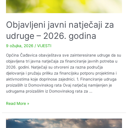
Objavljeni javni natječaji za
udruge – 2026. godina
9 ožujka, 2026
/
VIJESTI
Općina Čađavica obavještava sve zainteresirane udruge da su
objavljena tri javna natječaja za financiranje javnih potreba u
2026. godini. Natječaji su otvoreni za razna područja
djelovanja i pružaju priliku za financijsku potporu projektima i
aktivnostima koje doprinose zajednici. 1. Financiranje udruga
proizašlih iz Domovinskog rata Ovaj natječaj namijenjen je
udrugama proizašlim iz Domovinskog rata za …
Objavljeni
Read More »
javni
natječaji
za
udruge