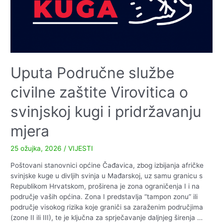
Uputa Područne službe
civilne zaštite Virovitica o
svinjskoj kugi i pridržavanju
mjera
25 ožujka, 2026
/
VIJESTI
Poštovani stanovnici općine Čađavica, zbog izbijanja afričke
svinjske kuge u divljih svinja u Mađarskoj, uz samu granicu s
Republikom Hrvatskom, proširena je zona ograničenja I i na
područje vaših općina. Zona I predstavlja “tampon zonu” ili
područje visokog rizika koje graniči sa zaraženim područjima
(zone II ili III), te je ključna za sprječavanje daljnjeg širenja …