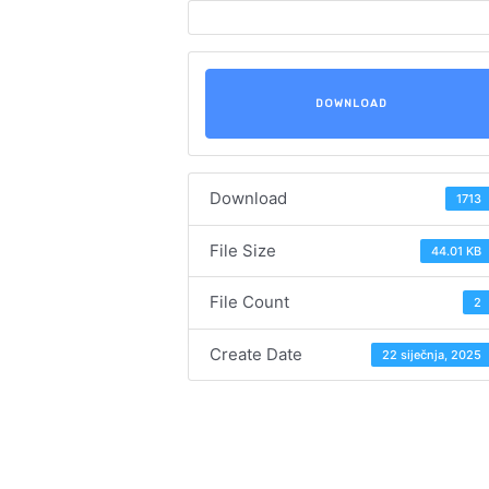
DOWNLOAD
Download
1713
File Size
44.01 KB
File Count
2
Create Date
22 siječnja, 2025