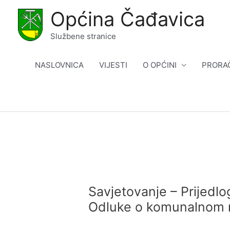
Skip
Općina Čađavica
to
content
Službene stranice
NASLOVNICA
VIJESTI
O OPĆINI
PRORA
Savjetovanje – Prijed
Odluke o komunalnom r