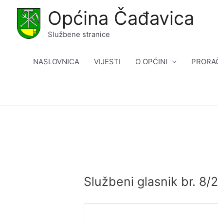
Skip
Općina Čađavica
to
content
Službene stranice
NASLOVNICA
VIJESTI
O OPĆINI
PRORA
Službeni glasnik br. 8/