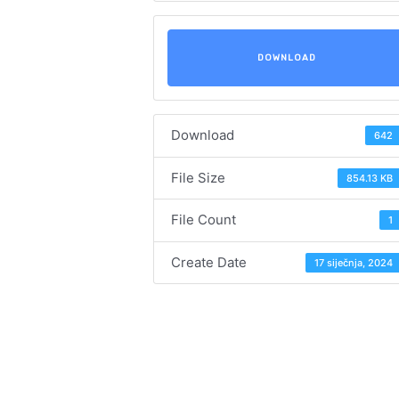
DOWNLOAD
Download
642
File Size
854.13 KB
File Count
1
Create Date
17 siječnja, 2024
Navigacija