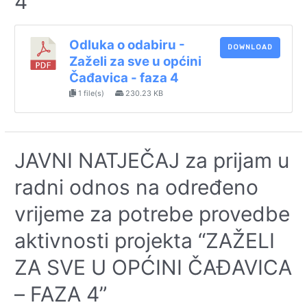
4
Odluka o odabiru -
DOWNLOAD
Zaželi za sve u općini
Čađavica - faza 4
1 file(s)
230.23 KB
JAVNI NATJEČAJ za prijam u
radni odnos na određeno
vrijeme za potrebe provedbe
aktivnosti projekta “ZAŽELI
ZA SVE U OPĆINI ČAĐAVICA
– FAZA 4”