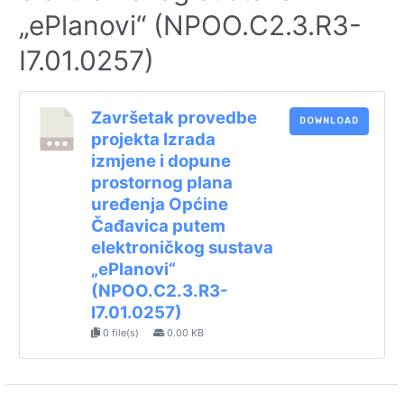
„ePlanovi“ (NPOO.C2.3.R3-
I7.01.0257)
Završetak provedbe
DOWNLOAD
projekta Izrada
izmjene i dopune
prostornog plana
uređenja Općine
Čađavica putem
elektroničkog sustava
„ePlanovi“
(NPOO.C2.3.R3-
I7.01.0257)
0 file(s)
0.00 KB