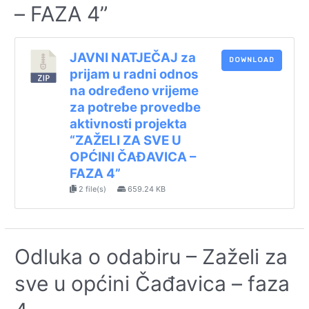
– FAZA 4”
JAVNI NATJEČAJ za
DOWNLOAD
prijam u radni odnos
na određeno vrijeme
za potrebe provedbe
aktivnosti projekta
“ZAŽELI ZA SVE U
OPĆINI ČAĐAVICA –
FAZA 4”
2 file(s)
659.24 KB
Odluka o odabiru – Zaželi za
sve u općini Čađavica – faza