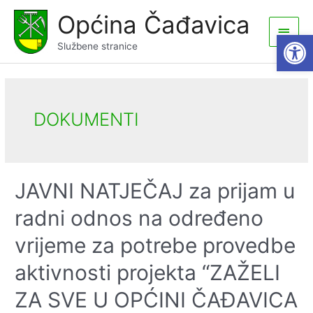
Skip
Općina Čađavica
to
Main
Open
content
Službene stranice
Men
DOKUMENTI
JAVNI NATJEČAJ za prijam u
radni odnos na određeno
vrijeme za potrebe provedbe
aktivnosti projekta “ZAŽELI
ZA SVE U OPĆINI ČAĐAVICA