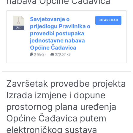
nabava Općine Čađavica
Savjetovanje o
DOWNLOAD
prijedlogu Pravilnika o
provedbi postupaka
jednostavne nabava
Općine Čađavica
3 file(s)
376.57 KB
Završetak provedbe projekta
Izrada izmjene i dopune
prostornog plana uređenja
Općine Čađavica putem
elektroničkog sustava