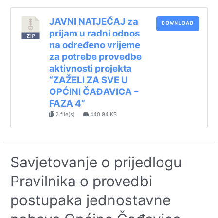
JAVNI NATJEČAJ za
DOWNLOAD
prijam u radni odnos
na određeno vrijeme
za potrebe provedbe
aktivnosti projekta
“ZAŽELI ZA SVE U
OPĆINI ČAĐAVICA –
FAZA 4”
2 file(s)
440.94 KB
Savjetovanje o prijedlogu
Pravilnika o provedbi
postupaka jednostavne