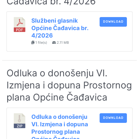
Čađavica br. 4/2026
Službeni glasnik
DOWNLOAD
Općine Čađavica br.
4/2026
1 file(s)
2.11 MB
Odluka o donošenju VI.
Izmjena i dopuna Prostornog
plana Općine Čađavica
Odluka o donošenju
DOWNLOAD
VI. Izmjena i dopuna
Prostornog plana