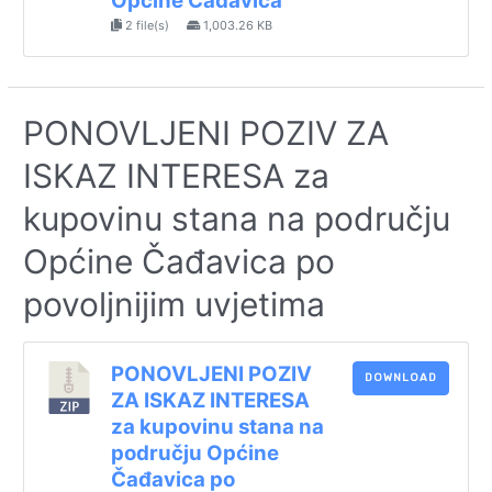
Općine Čađavica
2 file(s)
1,003.26 KB
PONOVLJENI POZIV ZA
ISKAZ INTERESA za
kupovinu stana na području
Općine Čađavica po
povoljnijim uvjetima
PONOVLJENI POZIV
DOWNLOAD
ZA ISKAZ INTERESA
za kupovinu stana na
području Općine
Čađavica po