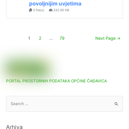
povoljnijim uvjetima
3 file(s)
332.90 KB
Paginacija
1
2
…
79
Next Page
→
objava
PORTAL PROSTORNIH PODATAKA OPĆINE ČAĐAVICA
S
e
a
r
Arhiva