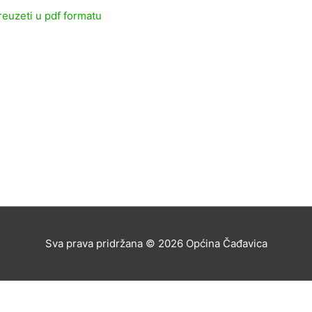
reuzeti u pdf formatu
Sva prava pridržana © 2026
Općina Čađavica