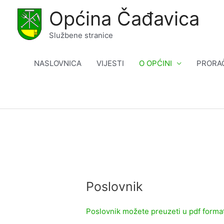
Skip
Općina Čađavica
to
content
Službene stranice
NASLOVNICA
VIJESTI
O OPĆINI
PRORA
Poslovnik
Poslovnik možete preuzeti u pdf form