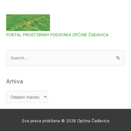
PORTAL PROSTORNIH PODATAKA OPĆINE ČAĐAVICA
S
e
a
r
Arhiva
c
h
A
f
r
o
h
r
i
Sva prava pridržana © 2026
Općina Čađavica
:
v