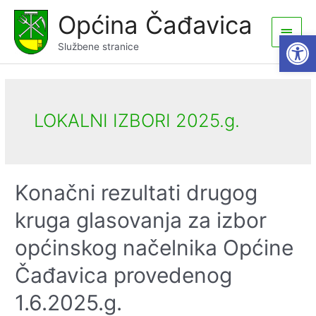
Skip
Općina Čađavica
to
Main
Open
content
Službene stranice
Men
LOKALNI IZBORI 2025.g.
Konačni rezultati drugog
kruga glasovanja za izbor
općinskog načelnika Općine
Čađavica provedenog
1.6.2025.g.