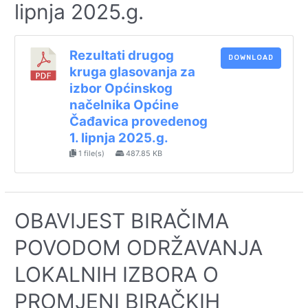
lipnja 2025.g.
Rezultati drugog
DOWNLOAD
kruga glasovanja za
izbor Općinskog
načelnika Općine
Čađavica provedenog
1. lipnja 2025.g.
1 file(s)
487.85 KB
OBAVIJEST BIRAČIMA
POVODOM ODRŽAVANJA
LOKALNIH IZBORA O
PROMJENI BIRAČKIH