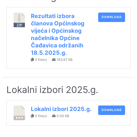
Rezultati izbora
DOWNLOAD
članova Općinskog
vijeća i Općinskog
načelnika Općine
Čađavica održanih
18.5.2025.g.
3 file(s)
743.67 KB
Lokalni izbori 2025.g.
Lokalni izbori 2025.g.
DOWNLOAD
0 file(s)
0.00 KB