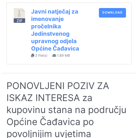
Javni natječaj za
DOWNLOAD
imenovanje
pročelnika
Jedinstvenog
upravnog odjela
Općine Čađavica
3 file(s)
1.89 MB
PONOVLJENI POZIV ZA
ISKAZ INTERESA za
kupovinu stana na području
Općine Čađavica po
povoljnijim uvjetima