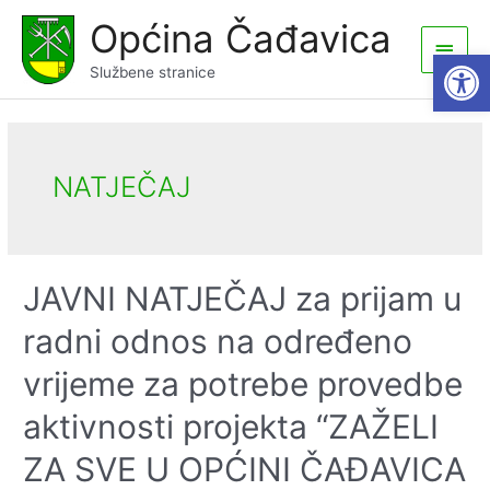
Skip
Općina Čađavica
to
Main
Open
content
Službene stranice
Men
NATJEČAJ
JAVNI NATJEČAJ za prijam u
radni odnos na određeno
vrijeme za potrebe provedbe
aktivnosti projekta “ZAŽELI
ZA SVE U OPĆINI ČAĐAVICA