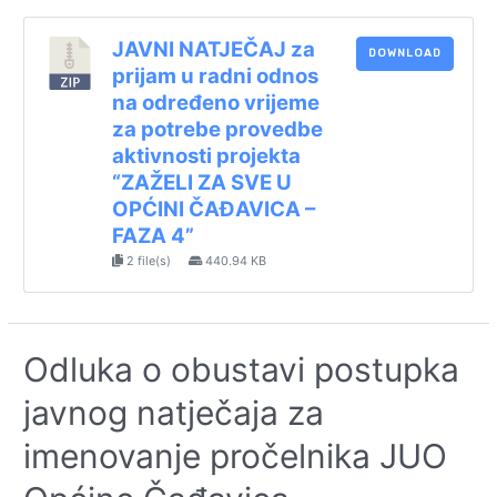
JAVNI NATJEČAJ za
DOWNLOAD
prijam u radni odnos
na određeno vrijeme
za potrebe provedbe
aktivnosti projekta
“ZAŽELI ZA SVE U
OPĆINI ČAĐAVICA –
FAZA 4”
2 file(s)
440.94 KB
Odluka o obustavi postupka
javnog natječaja za
imenovanje pročelnika JUO