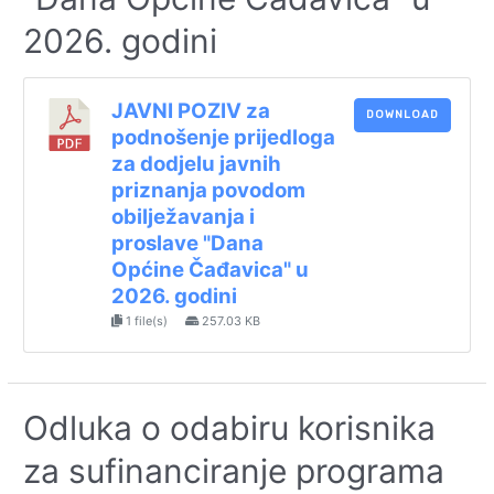
2026. godini
JAVNI POZIV za
DOWNLOAD
podnošenje prijedloga
za dodjelu javnih
priznanja povodom
obilježavanja i
proslave "Dana
Općine Čađavica" u
2026. godini
1 file(s)
257.03 KB
Odluka o odabiru korisnika
za sufinanciranje programa