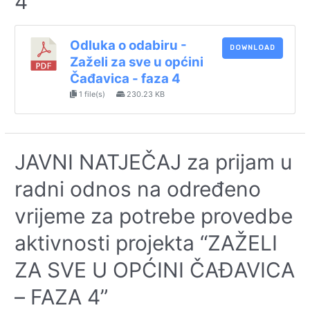
4
Odluka o odabiru -
DOWNLOAD
Zaželi za sve u općini
Čađavica - faza 4
1 file(s)
230.23 KB
JAVNI NATJEČAJ za prijam u
radni odnos na određeno
vrijeme za potrebe provedbe
aktivnosti projekta “ZAŽELI
ZA SVE U OPĆINI ČAĐAVICA
– FAZA 4”