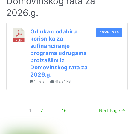
Domovinskog rata za
2026.g.
Odluka o odabiru
DOWNLOAD
korisnika za
sufinanciranje
programa udrugama
proizašlim iz
Domovinskog rata za
2026.g.
1 file(s)
413.34 KB
Paginacija
1
2
…
16
Next Page
→
objava