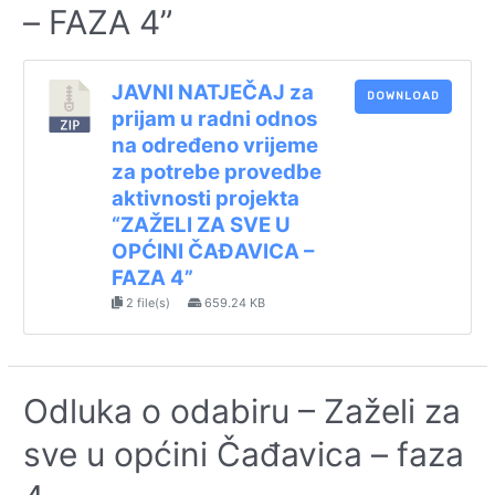
– FAZA 4”
JAVNI NATJEČAJ za
DOWNLOAD
prijam u radni odnos
na određeno vrijeme
za potrebe provedbe
aktivnosti projekta
“ZAŽELI ZA SVE U
OPĆINI ČAĐAVICA –
FAZA 4”
2 file(s)
659.24 KB
Odluka o odabiru – Zaželi za
sve u općini Čađavica – faza