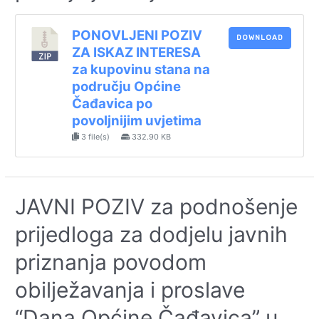
PONOVLJENI POZIV
DOWNLOAD
ZA ISKAZ INTERESA
za kupovinu stana na
području Općine
Čađavica po
povoljnijim uvjetima
3 file(s)
332.90 KB
JAVNI POZIV za podnošenje
prijedloga za dodjelu javnih
priznanja povodom
obilježavanja i proslave
“Dana Općine Čađavica” u