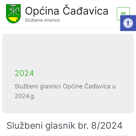
Skip
Općina Čađavica
to
Main
Open
content
Službene stranice
Men
2024
Službeni glasnici Općine Čađavica u
2024.g.
Službeni glasnik br. 8/2024