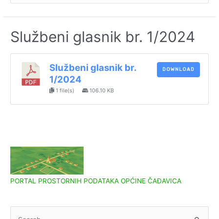
Službeni glasnik br. 1/2024
Službeni glasnik br.
DOWNLOAD
1/2024
1 file(s)
106.10 KB
PORTAL PROSTORNIH PODATAKA OPĆINE ČAĐAVICA
S