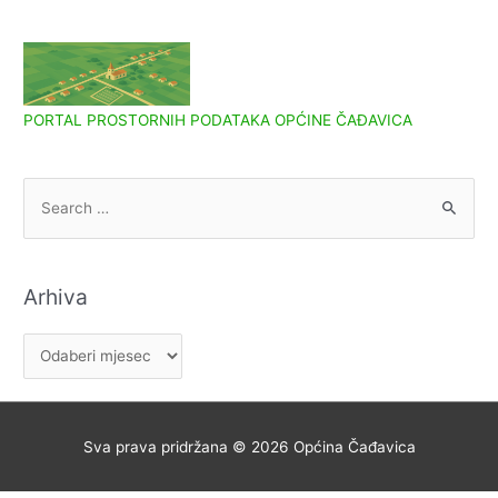
PORTAL PROSTORNIH PODATAKA OPĆINE ČAĐAVICA
S
e
a
r
Arhiva
c
h
A
f
r
o
h
r
i
Sva prava pridržana © 2026
Općina Čađavica
:
v
a