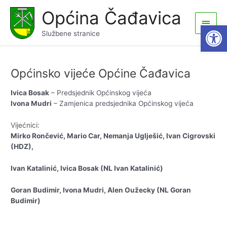
Skip
Općina Čađavica
to
Main
Open
content
Službene stranice
Men
Općinsko vijeće Općine Čađavica
Ivica Bosak
– Predsjednik Općinskog vijeća
Ivona Mudri
– Zamjenica predsjednika Općinskog vijeća
Vijećnici:
Mirko Rončević, Mario Car, Nemanja Uglješić, Ivan Cigrovski
(HDZ),
Ivan Katalinić, Ivica Bosak (NL Ivan Katalinić)
Goran Budimir, Ivona Mudri, Alen Oužecky (NL Goran
Budimir)