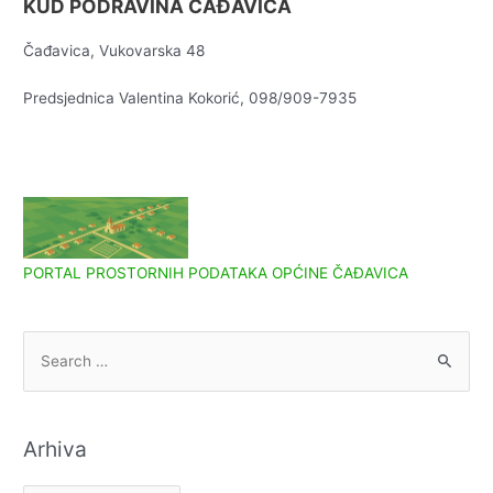
KUD PODRAVINA ČAĐAVICA
Čađavica, Vukovarska 48
Predsjednica Valentina Kokorić, 098/909-7935
PORTAL PROSTORNIH PODATAKA OPĆINE ČAĐAVICA
S
e
a
r
Arhiva
c
h