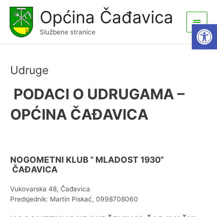
Skip
Općina Čađavica
to
Main
Open
content
Službene stranice
Men
Udruge
PODACI O UDRUGAMA –
OPĆINA ČAĐAVICA
NOGOMETNI KLUB “ MLADOST 1930“
ČAĐAVICA
Vukovarska 48, Čađavica
Predsjednik: Martin Piskać, 0998708060