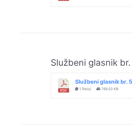
Službeni glasnik br
Službeni glasnik br. 
1 file(s)
769.53 KB