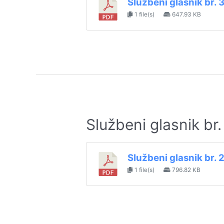
Službeni glasnik br. 
1 file(s)
647.93 KB
Službeni glasnik br
Službeni glasnik br. 
1 file(s)
796.82 KB