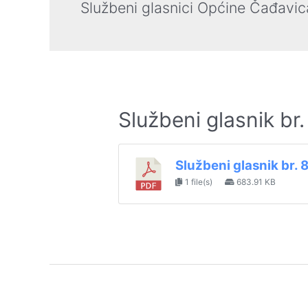
Službeni glasnici Općine Čađavic
Službeni glasnik br
Službeni glasnik br. 
1 file(s)
683.91 KB