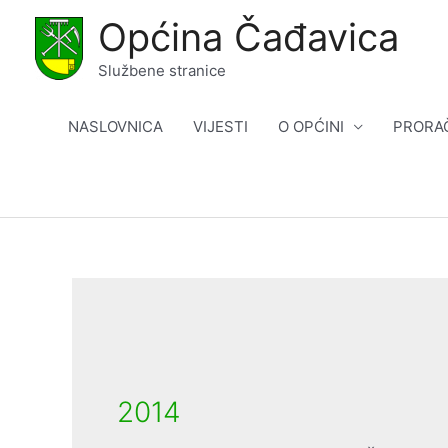
Skip
Općina Čađavica
to
content
Službene stranice
NASLOVNICA
VIJESTI
O OPĆINI
PRORA
2014