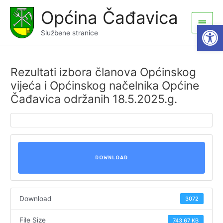
Skip
Općina Čađavica
to
Main
Open
content
Službene stranice
Men
Rezultati izbora članova Općinskog
vijeća i Općinskog načelnika Općine
Čađavica održanih 18.5.2025.g.
DOWNLOAD
Download
3072
File Size
743.67 KB