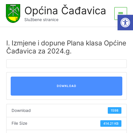
Skip
Općina Čađavica
to
Main
Open
content
Službene stranice
Men
I. Izmjene i dopune Plana klasa Općine
Čađavica za 2024.g.
DOWNLOAD
Download
1598
File Size
414.21 KB