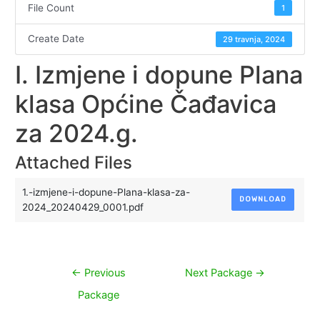
File Count
1
Create Date
29 travnja, 2024
I. Izmjene i dopune Plana
klasa Općine Čađavica
za 2024.g.
Attached Files
1.-izmjene-i-dopune-Plana-klasa-za-
DOWNLOAD
2024_20240429_0001.pdf
Navigacija
←
Previous
Next Package
→
objava
Package