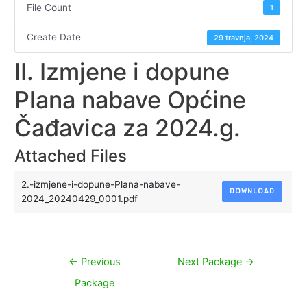
File Count
1
Create Date
29 travnja, 2024
II. Izmjene i dopune
Plana nabave Općine
Čađavica za 2024.g.
Attached Files
2.-izmjene-i-dopune-Plana-nabave-
DOWNLOAD
2024_20240429_0001.pdf
Navigacija
←
Previous
Next Package
→
objava
Package