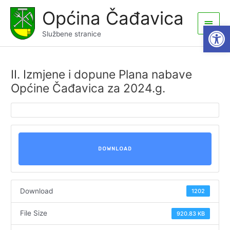
Skip
Općina Čađavica
to
Main
Open
content
Službene stranice
Men
II. Izmjene i dopune Plana nabave
Općine Čađavica za 2024.g.
DOWNLOAD
Download
1202
File Size
920.83 KB