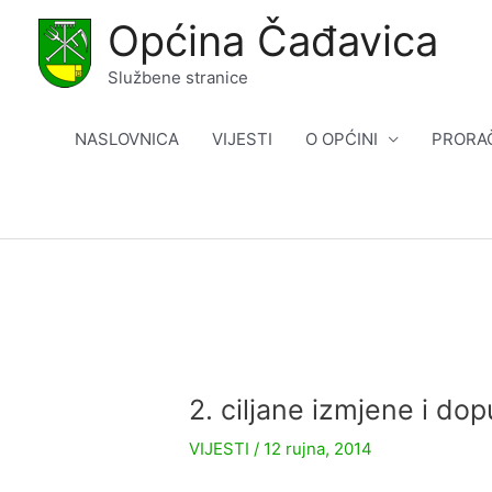
Skip
Općina Čađavica
to
content
Službene stranice
NASLOVNICA
VIJESTI
O OPĆINI
PRORA
2. ciljane izmjene i d
VIJESTI
/
12 rujna, 2014