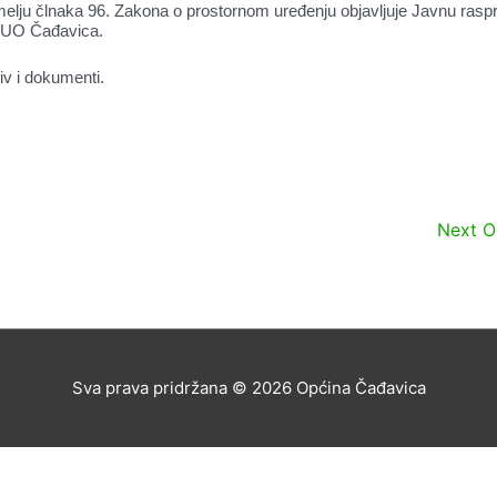
elju člnaka 96. Zakona o prostornom uređenju objavljuje Javnu rasp
 PPUO Čađavica.
iv i dokumenti.
Next 
Sva prava pridržana © 2026
Općina Čađavica