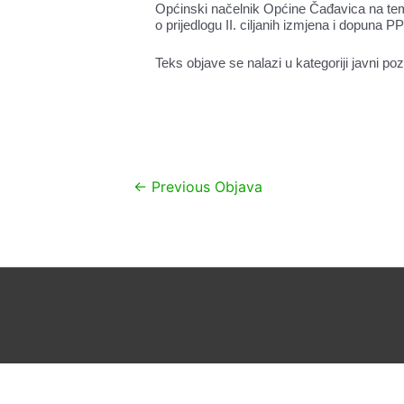
Općinski načelnik Općine Čađavica na tem
o prijedlogu II. ciljanih izmjena i dopuna
Teks objave se nalazi u kategoriji javni poz
Navigacija
←
Previous Objava
objava