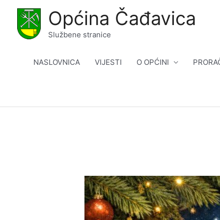
Skip
Općina Čađavica
to
content
Službene stranice
NASLOVNICA
VIJESTI
O OPĆINI
PRORA