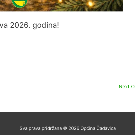
ova 2026. godina!
Next 
Sva prava pridržana © 2026
Općina Čađavica