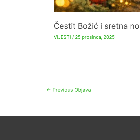
Čestit Božić i sretna n
VIJESTI
/
25 prosinca, 2025
Navigacija
←
Previous Objava
objava