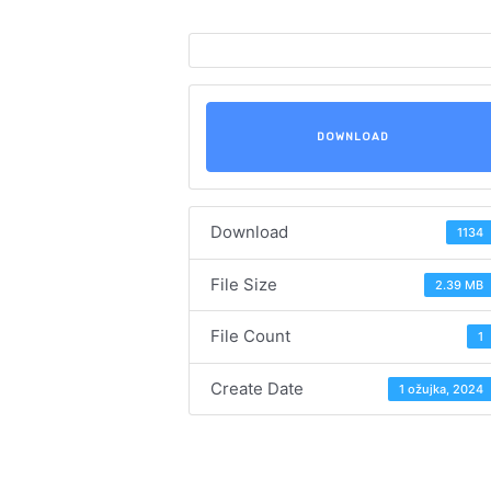
DOWNLOAD
Download
1134
File Size
2.39 MB
File Count
1
Create Date
1 ožujka, 2024