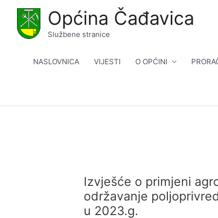
Skip
Općina Čađavica
to
content
Službene stranice
NASLOVNICA
VIJESTI
O OPĆINI
PRORA
Izvješće o primjeni agr
održavanje poljoprivre
u 2023.g.