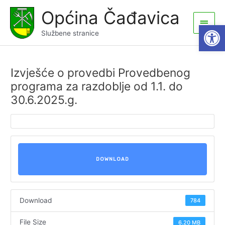
Skip
Općina Čađavica
to
Main
Open
content
Službene stranice
Men
Izvješće o provedbi Provedbenog
programa za razdoblje od 1.1. do
30.6.2025.g.
DOWNLOAD
Download
784
File Size
6.20 MB