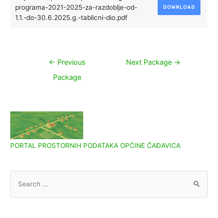
programa-2021-2025-za-razdoblje-od-
DOWNLOAD
1.1.-do-30.6.2025.g.-tablicni-dio.pdf
Navigacija
←
Previous
Next Package
→
objava
Package
PORTAL PROSTORNIH PODATAKA OPĆINE ČAĐAVICA
S
e
a
r