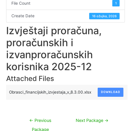
File Count
1
Create Date
16 ožujka, 2026
Izvještaji proračuna,
proračunskih i
izvanproračunskih
korisnika 2025-12
Attached Files
Obrasci_financijskih_izvjestaja_v_8.3.00.xlsx
DOWNLOAD
Navigacija
←
Previous
Next Package
→
objava
Package