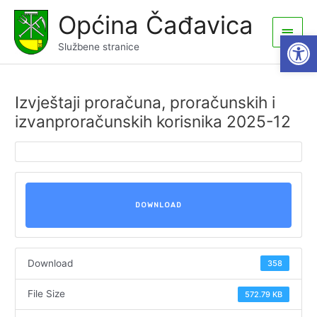
Skip
Općina Čađavica
to
Main
Open
content
Službene stranice
Men
Izvještaji proračuna, proračunskih i
izvanproračunskih korisnika 2025-12
DOWNLOAD
Download
358
File Size
572.79 KB