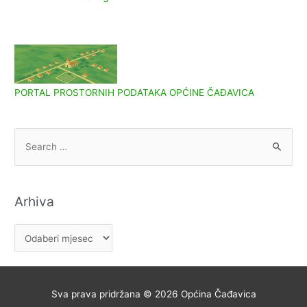
PORTAL PROSTORNIH PODATAKA OPĆINE ČAĐAVICA
S
e
a
r
Arhiva
c
h
A
f
r
o
h
r
i
Sva prava pridržana © 2026
Općina Čađavica
:
v