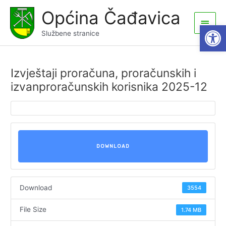
Skip
Općina Čađavica
to
Main
Open
content
Službene stranice
Men
Izvještaji proračuna, proračunskih i
izvanproračunskih korisnika 2025-12
DOWNLOAD
Download
3554
File Size
1.74 MB