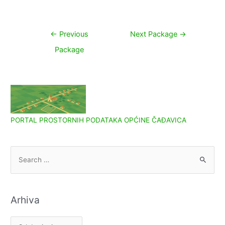
Navigacija
←
Previous
Next Package
→
objava
Package
PORTAL PROSTORNIH PODATAKA OPĆINE ČAĐAVICA
S
e
a
r
Arhiva
c
h
A