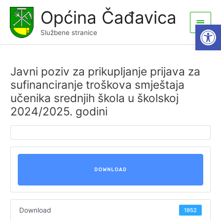
Skip
Općina Čađavica
to
Main
Open
content
Službene stranice
Men
Javni poziv za prikupljanje prijava za
sufinanciranje troškova smještaja
učenika srednjih škola u školskoj
2024/2025. godini
DOWNLOAD
Download
1952