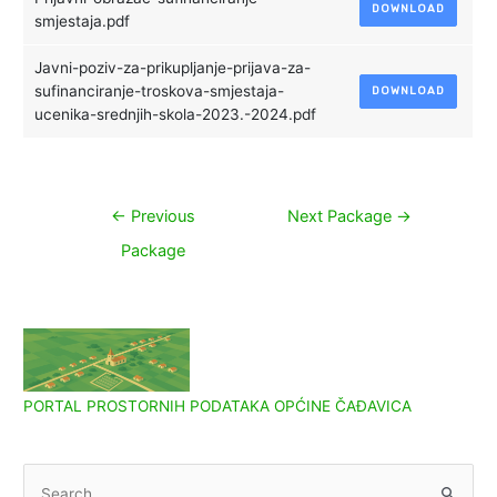
DOWNLOAD
smjestaja.pdf
Javni-poziv-za-prikupljanje-prijava-za-
sufinanciranje-troskova-smjestaja-
DOWNLOAD
ucenika-srednjih-skola-2023.-2024.pdf
Navigacija
←
Previous
Next Package
→
objava
Package
PORTAL PROSTORNIH PODATAKA OPĆINE ČAĐAVICA
S