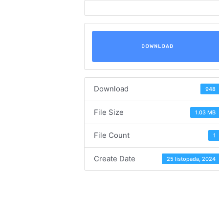
DOWNLOAD
Download
948
File Size
1.03 MB
File Count
1
Create Date
25 listopada, 2024