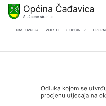
Skip
Općina Čađavica
to
content
Službene stranice
NASLOVNICA
VIJESTI
O OPĆINI
PRORA
Odluka kojom se utvrđu
procjenu utjecaja na ok