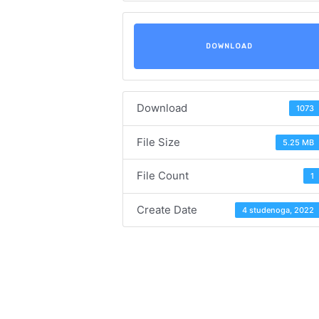
DOWNLOAD
Download
1073
File Size
5.25 MB
File Count
1
Create Date
4 studenoga, 2022
Navigacija