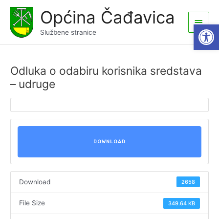
Skip
Općina Čađavica
to
Main
Open
content
Službene stranice
Men
Odluka o odabiru korisnika sredstava
– udruge
DOWNLOAD
Download
2658
File Size
349.64 KB