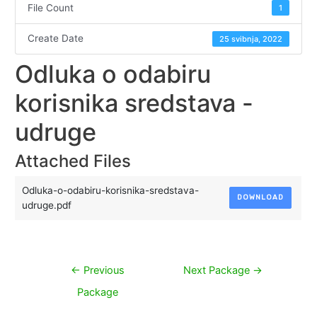
File Count
1
Create Date
25 svibnja, 2022
Odluka o odabiru
korisnika sredstava -
udruge
Attached Files
Odluka-o-odabiru-korisnika-sredstava-
DOWNLOAD
udruge.pdf
Navigacija
←
Previous
Next Package
→
objava
Package