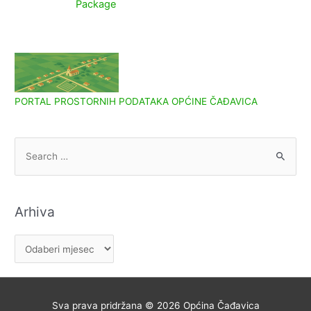
Package
PORTAL PROSTORNIH PODATAKA OPĆINE ČAĐAVICA
S
e
a
r
Arhiva
c
h
A
f
r
o
h
r
i
Sva prava pridržana © 2026
Općina Čađavica