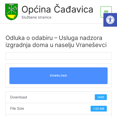
Skip
Općina Čađavica
to
Main
Open
content
Službene stranice
Men
Odluka o odabiru – Usluga nadzora
izgradnja doma u naselju Vraneševci
DOWNLOAD
Download
1440
File Size
1.02 MB