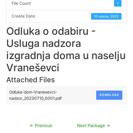
File Count
1
Create Date
10 srpnja, 2023
Odluka o odabiru -
Usluga nadzora
izgradnja doma u naselju
Vraneševci
Attached Files
Odluka-dom-Vranesevci-
DOWNLOAD
nadzor_20230710_0001.pdf
Navigacija
←
Previous
Next Package
→
objava