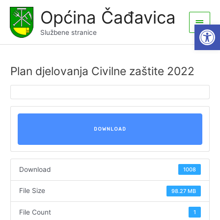
Skip
Općina Čađavica
to
Main
Open
content
Službene stranice
Men
Plan djelovanja Civilne zaštite 2022
DOWNLOAD
Download
1008
File Size
98.27 MB
File Count
1