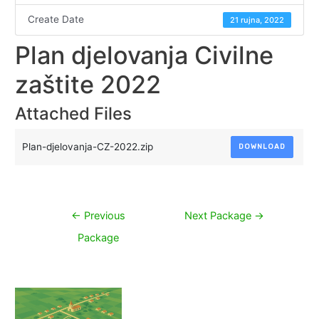
Create Date
21 rujna, 2022
Plan djelovanja Civilne
zaštite 2022
Attached Files
Plan-djelovanja-CZ-2022.zip
DOWNLOAD
Navigacija
←
Previous
Next Package
→
objava
Package