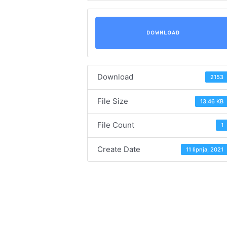
DOWNLOAD
Download
2153
File Size
13.46 KB
File Count
1
Create Date
11 lipnja, 2021
Navigacija