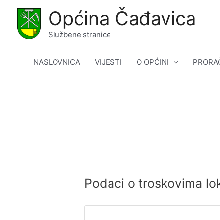
Skip
Općina Čađavica
to
content
Službene stranice
NASLOVNICA
VIJESTI
O OPĆINI
PRORA
Podaci o troskovima lok