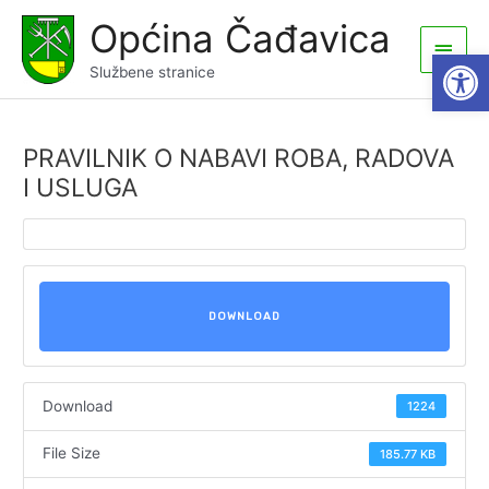
Skip
Općina Čađavica
to
Main
Open
content
Službene stranice
Men
PRAVILNIK O NABAVI ROBA, RADOVA
I USLUGA
DOWNLOAD
Download
1224
File Size
185.77 KB