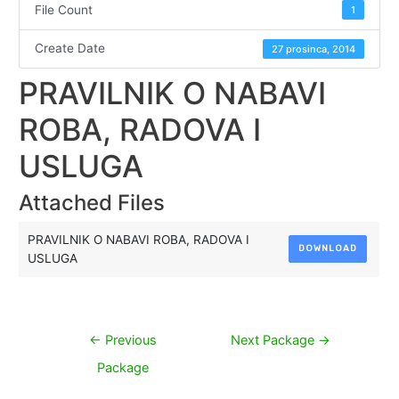
File Count
1
Create Date
27 prosinca, 2014
PRAVILNIK O NABAVI
ROBA, RADOVA I
USLUGA
Attached Files
PRAVILNIK O NABAVI ROBA, RADOVA I
DOWNLOAD
USLUGA
Navigacija
←
Previous
Next Package
→
objava
Package