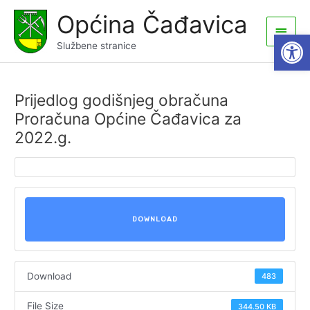
Skip
Općina Čađavica
to
Main
Open
content
Službene stranice
Men
Prijedlog godišnjeg obračuna
Proračuna Općine Čađavica za
2022.g.
DOWNLOAD
Download
483
File Size
344.50 KB