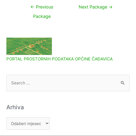
Navigacija
←
Previous
Next Package
→
objava
Package
PORTAL PROSTORNIH PODATAKA OPĆINE ČAĐAVICA
S
e
a
r
Arhiva
c
h
A
f
r
o