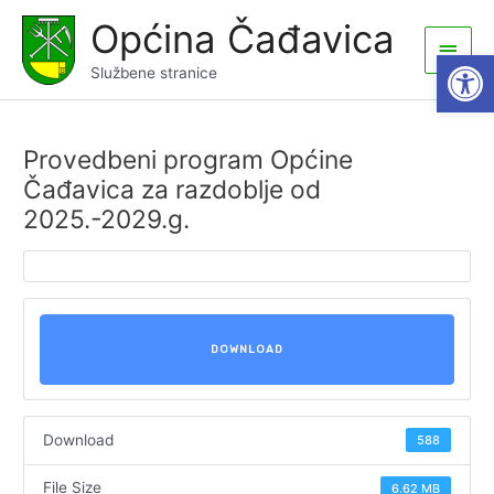
Skip
Općina Čađavica
to
Main
Open
content
Službene stranice
Men
Provedbeni program Općine
Čađavica za razdoblje od
2025.-2029.g.
DOWNLOAD
Download
588
File Size
6.62 MB