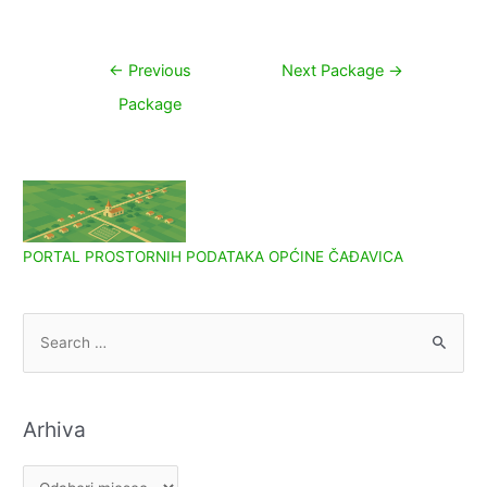
Navigacija
←
Previous
Next Package
→
objava
Package
PORTAL PROSTORNIH PODATAKA OPĆINE ČAĐAVICA
S
e
a
r
Arhiva
c
h
A