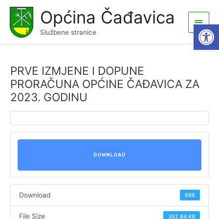
Skip
Općina Čađavica
to
Main
Open
content
Službene stranice
Men
PRVE IZMJENE I DOPUNE
PRORAČUNA OPĆINE ČAĐAVICA ZA
2023. GODINU
DOWNLOAD
Download
698
File Size
352.84 KB