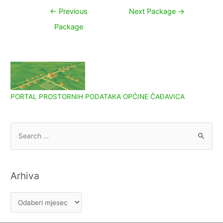
Navigacija
←
Previous
Next Package
→
objava
Package
PORTAL PROSTORNIH PODATAKA OPĆINE ČAĐAVICA
S
e
a
r
Arhiva
c
h
A
f
r
o