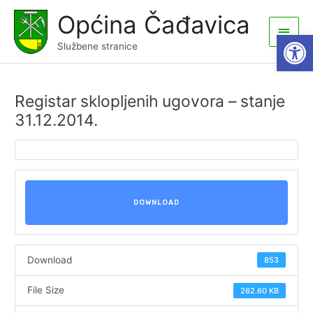
Skip
Općina Čađavica
to
Main
Open
content
Službene stranice
Men
Registar sklopljenih ugovora – stanje
31.12.2014.
DOWNLOAD
Download
853
File Size
262.60 KB