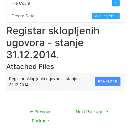
File Count
1
Create Date
27 rujna, 2015
Registar sklopljenih
ugovora - stanje
31.12.2014.
Attached Files
Registar sklopljenih ugovora - stanje
DOWNLOAD
31.12.2014.
Navigacija
←
Previous
Next Package
→
objava
Package