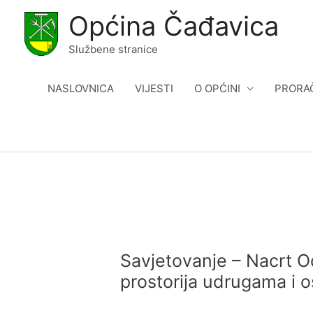
Skip
Općina Čađavica
to
content
Službene stranice
NASLOVNICA
VIJESTI
O OPĆINI
PRORA
Savjetovanje – Nacrt O
prostorija udrugama i o