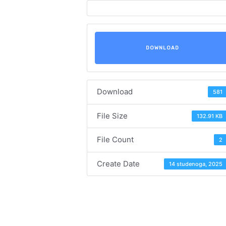
DOWNLOAD
Download
581
File Size
132.91 KB
File Count
2
Create Date
14 studenoga, 2025