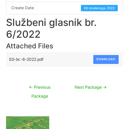
Create Date
26 studenoga, 2022
Službeni glasnik br.
6/2022
Attached Files
SG-br.-6-2022.pdf
DOWNLOAD
Navigacija
←
Previous
Next Package
→
objava
Package