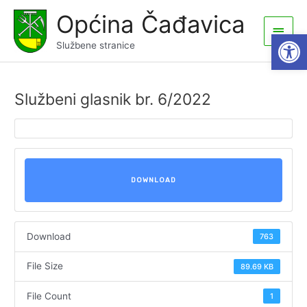
Skip
Općina Čađavica
to
Main
Open
content
Službene stranice
Men
Službeni glasnik br. 6/2022
DOWNLOAD
Download
763
File Size
89.69 KB
File Count
1