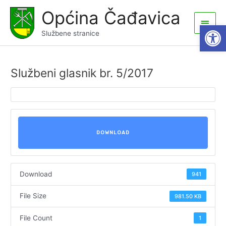
Skip
Općina Čađavica
to
Main
Open
content
Službene stranice
Men
Službeni glasnik br. 5/2017
DOWNLOAD
Download
941
File Size
981.50 KB
File Count
1