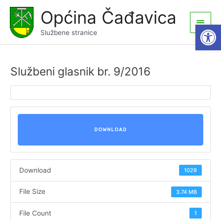
Skip
Općina Čađavica
to
Main
Open
content
Službene stranice
Men
Službeni glasnik br. 9/2016
DOWNLOAD
Download
1029
File Size
3.74 MB
File Count
1