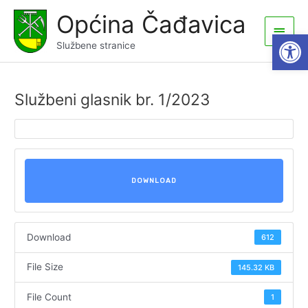
Skip
Općina Čađavica
to
Main
Open
content
Službene stranice
Men
Službeni glasnik br. 1/2023
DOWNLOAD
Download
612
File Size
145.32 KB
File Count
1