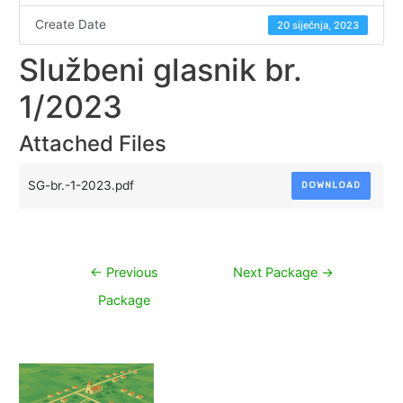
Create Date
20 siječnja, 2023
Službeni glasnik br.
1/2023
Attached Files
SG-br.-1-2023.pdf
DOWNLOAD
Navigacija
←
Previous
Next Package
→
objava
Package