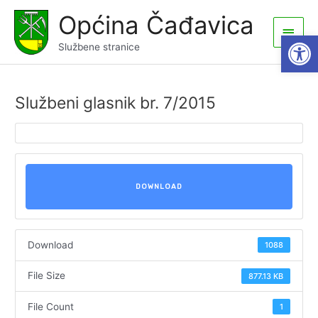
Skip
Općina Čađavica
to
Main
Open
content
Službene stranice
Men
Službeni glasnik br. 7/2015
DOWNLOAD
Download
1088
File Size
877.13 KB
File Count
1