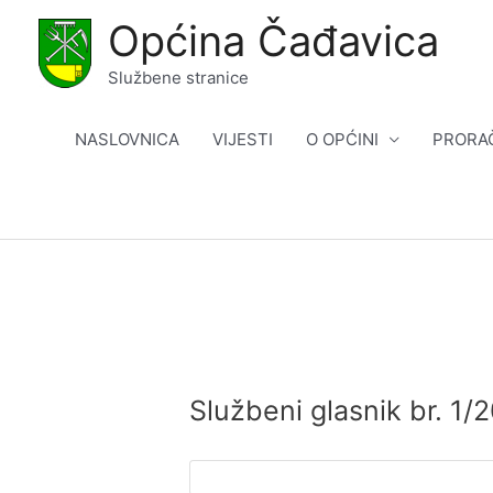
Skip
Općina Čađavica
to
content
Službene stranice
NASLOVNICA
VIJESTI
O OPĆINI
PRORA
Službeni glasnik br. 1/