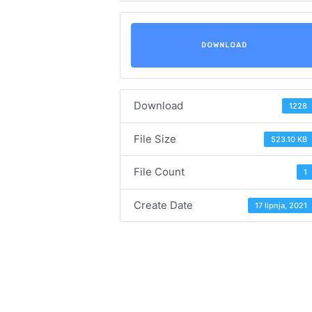
DOWNLOAD
Download
1228
File Size
523.10 KB
File Count
1
Create Date
17 lipnja, 2021
Navigacija