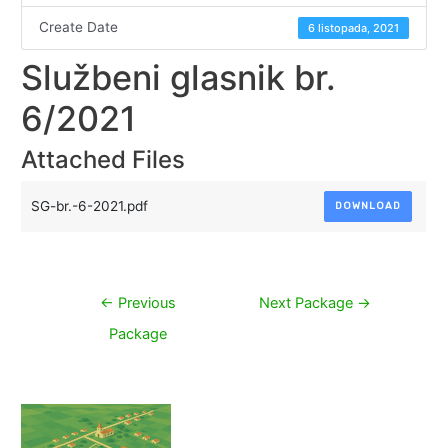
Create Date
6 listopada, 2021
Službeni glasnik br.
6/2021
Attached Files
SG-br.-6-2021.pdf
DOWNLOAD
Navigacija
←
Previous
Next Package
→
objava
Package