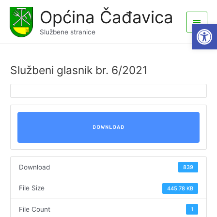
Skip
Općina Čađavica
to
Main
Open
content
Službene stranice
Men
Službeni glasnik br. 6/2021
DOWNLOAD
Download
839
File Size
445.78 KB
File Count
1