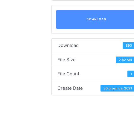
DOWNLOAD
Download
890
File Size
2.42 MB
File Count
1
Create Date
30 prosinca, 2021
Navigacija