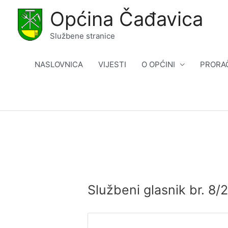
Skip
Općina Čađavica
to
content
Službene stranice
NASLOVNICA
VIJESTI
O OPĆINI
PRORA
Službeni glasnik br. 8/