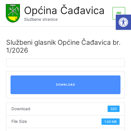
Skip
Općina Čađavica
to
Main
Open
content
Službene stranice
Men
Službeni glasnik Općine Čađavica br.
1/2026
DOWNLOAD
Download
320
File Size
1.04 MB