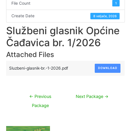
File Count
1
Create Date
8 veljače, 2026
Službeni glasnik Općine
Čađavica br. 1/2026
Attached Files
Sluzbeni-glasnik-br.-1-2026.pdf
DOWNLOAD
Navigacija
←
Previous
Next Package
→
objava
Package