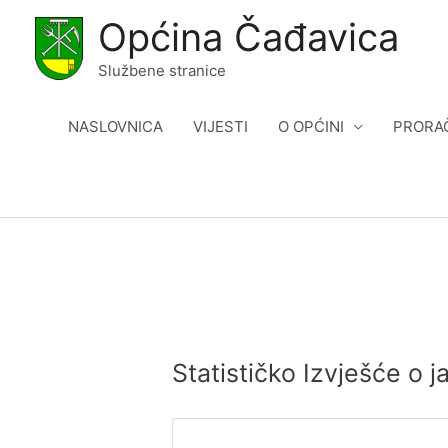
Skip
Općina Čađavica
to
content
Službene stranice
NASLOVNICA
VIJESTI
O OPĆINI
PRORA
Statističko Izvješće o 