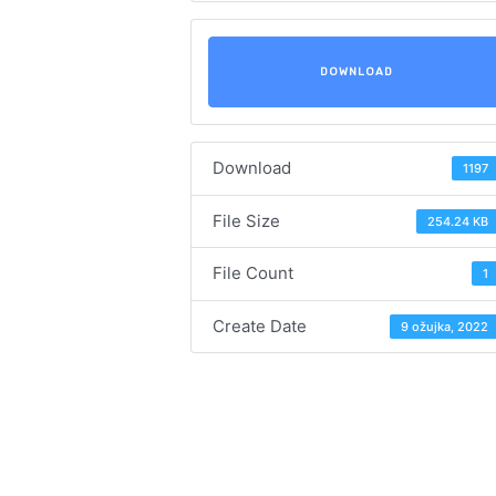
DOWNLOAD
Download
1197
File Size
254.24 KB
File Count
1
Create Date
9 ožujka, 2022
Navigacija