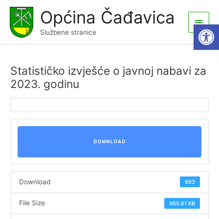
Skip
Općina Čađavica
to
Main
Open
content
Službene stranice
Men
Statističko izvješće o javnoj nabavi za
2023. godinu
DOWNLOAD
Download
983
File Size
965.61 KB