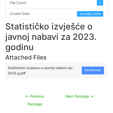
File Count
1
Create Date
14 ožujka, 2024
Statističko izvješće o
javnoj nabavi za 2023.
godinu
Attached Files
Statisticko-izvjesce-o-javnoj-nabavi-za-
DOWNLOAD
2023.g.pdf
Navigacija
←
Previous
Next Package
→
objava
Package