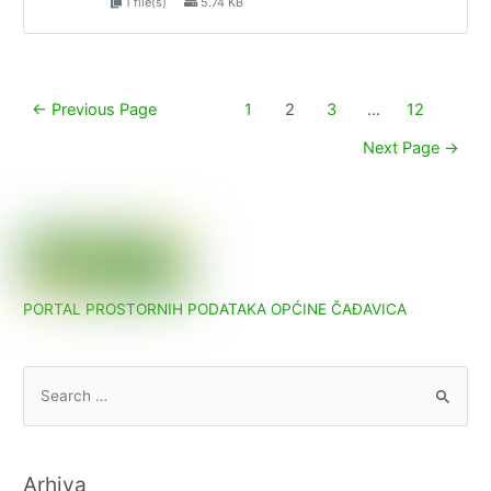
1 file(s)
5.74 KB
Paginacija
←
Previous Page
1
2
3
…
12
objava
Next Page
→
PORTAL PROSTORNIH PODATAKA OPĆINE ČAĐAVICA
S
e
a
r
Arhiva