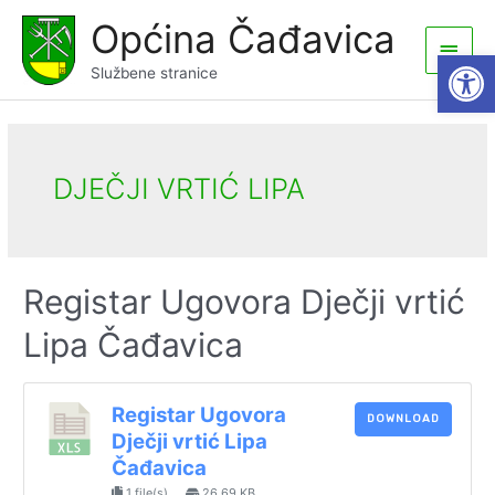
Skip
Općina Čađavica
to
Main
Open
content
Službene stranice
Men
DJEČJI VRTIĆ LIPA
Registar Ugovora Dječji vrtić
Lipa Čađavica
Registar Ugovora
DOWNLOAD
Dječji vrtić Lipa
Čađavica
1 file(s)
26.69 KB