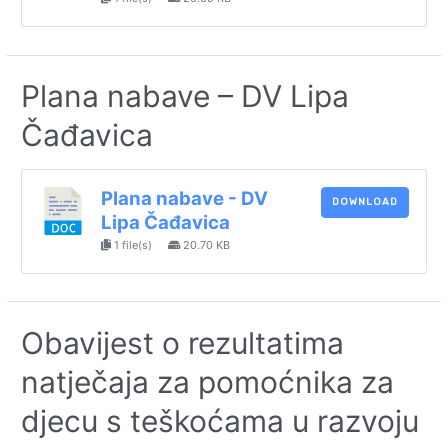
Plana nabave – DV Lipa
Čađavica
Plana nabave - DV
DOWNLOAD
Lipa Čađavica
1 file(s)
20.70 KB
Obavijest o rezultatima
natječaja za pomoćnika za
djecu s teškoćama u razvoju