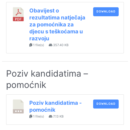
Obavijest o
DOWNLOAD
rezultatima natječaja
za pomoćnika za
djecu s teškoćama u
razvoju
1 file(s)
357.40 KB
Poziv kandidatima –
pomoćnik
Poziv kandidatima -
DOWNLOAD
pomoćnik
1 file(s)
7.13 KB