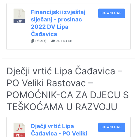
Financijski izvještaj
DOWNLOAD
siječanj - prosinac
2022 DV Lipa
Čađavica
1 file(s)
740.43 KB
Dječji vrtić Lipa Čađavica –
PO Veliki Rastovac –
POMOĆNIK-CA ZA DJECU S
TEŠKOĆAMA U RAZVOJU
Dječji vrtić Lipa
DOWNLOAD
Čađavica - PO Veliki