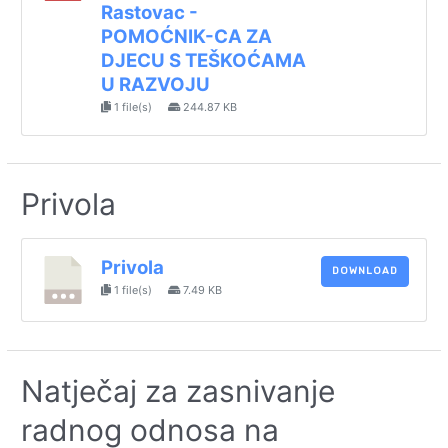
Rastovac -
POMOĆNIK-CA ZA
DJECU S TEŠKOĆAMA
U RAZVOJU
1 file(s)
244.87 KB
Privola
Privola
DOWNLOAD
1 file(s)
7.49 KB
Natječaj za zasnivanje
radnog odnosa na