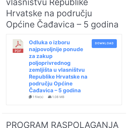
vlasništvu Republike
Hrvatske na području
Općine Čađavica – 5 godina
Odluka o izboru
DOWNLOAD
najpovoljnije ponude
za zakup
poljoprivrednog
zemljišta u vlasništvu
Republike Hrvatske na
području Općine
Čađavica – 5 godina
1 file(s)
1.08 MB
PROGRAM RASPOLAGANJA