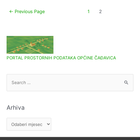
Paginacija
←
Previous Page
1
2
objava
PORTAL PROSTORNIH PODATAKA OPĆINE ČAĐAVICA
S
e
a
r
Arhiva
c
h
A
f
r
o
h