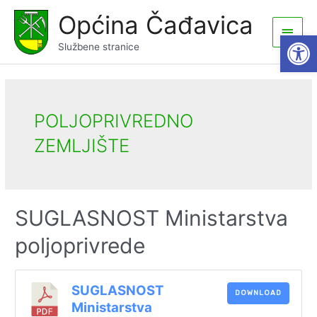
Skip
Općina Čađavica
to
Main
Open
content
Službene stranice
Men
POLJOPRIVREDNO
ZEMLJIŠTE
SUGLASNOST Ministarstva
poljoprivrede
SUGLASNOST
DOWNLOAD
Ministarstva