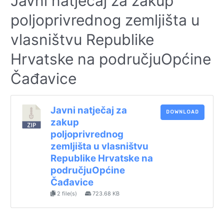
Javni natječaj za zakup
poljoprivrednog zemljišta u
vlasništvu Republike
Hrvatske na područjuOpćine
Čađavice
Javni natječaj za
DOWNLOAD
zakup
poljoprivrednog
zemljišta u vlasništvu
Republike Hrvatske na
područjuOpćine
Čađavice
2 file(s)
723.68 KB