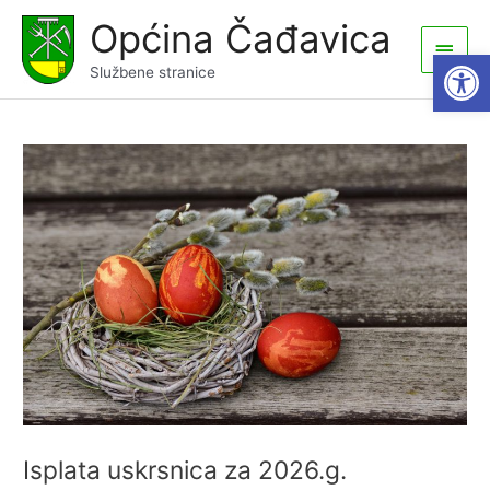
Skip
Općina Čađavica
to
Main
Open
content
Službene stranice
Men
Isplata uskrsnica za 2026.g.