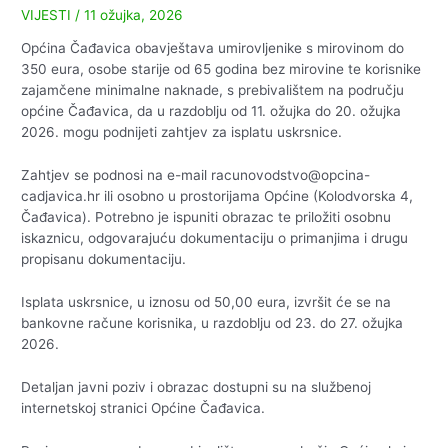
VIJESTI
/
11 ožujka, 2026
Općina Čađavica obavještava umirovljenike s mirovinom do
350 eura, osobe starije od 65 godina bez mirovine te korisnike
zajamčene minimalne naknade, s prebivalištem na području
općine Čađavica, da u razdoblju od 11. ožujka do 20. ožujka
2026. mogu podnijeti zahtjev za isplatu uskrsnice.
Zahtjev se podnosi na e-mail racunovodstvo@opcina-
cadjavica.hr ili osobno u prostorijama Općine (Kolodvorska 4,
Čađavica). Potrebno je ispuniti obrazac te priložiti osobnu
iskaznicu, odgovarajuću dokumentaciju o primanjima i drugu
propisanu dokumentaciju.
Isplata uskrsnice, u iznosu od 50,00 eura, izvršit će se na
bankovne račune korisnika, u razdoblju od 23. do 27. ožujka
2026.
Detaljan javni poziv i obrazac dostupni su na službenoj
internetskoj stranici Općine Čađavica.