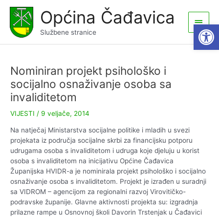
Skip
Općina Čađavica
to
Main
Open
content
Službene stranice
Men
Nominiran projekt psihološko i
socijalno osnaživanje osoba sa
invaliditetom
VIJESTI
/
9 veljače, 2014
Na natječaj Ministarstva socijalne politike i mladih u svezi
projekata iz područja socijalne skrbi za financijsku potporu
udrugama osoba s invaliditetom i udruga koje djeluju u korist
osoba s invaliditetom na inicijativu Općine Čađavica
Županijska HVIDR-a je nominirala projekt psihološko i socijalno
osnaživanje osoba s invaliditetom. Projekt je izrađen u suradnji
sa VIDROM – agencijom za regionalni razvoj Virovitičko-
podravske županije. Glavne aktivnosti projekta su: izgradnja
prilazne rampe u Osnovnoj školi Davorin Trstenjak u Čađavici