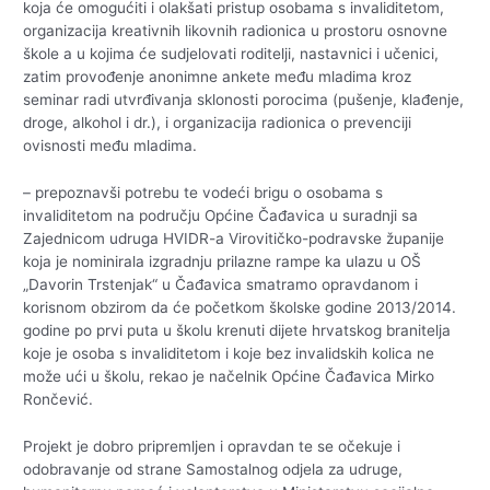
koja će omogućiti i olakšati pristup osobama s invaliditetom,
organizacija kreativnih likovnih radionica u prostoru osnovne
škole a u kojima će sudjelovati roditelji, nastavnici i učenici,
zatim provođenje anonimne ankete među mladima kroz
seminar radi utvrđivanja sklonosti porocima (pušenje, klađenje,
droge, alkohol i dr.), i organizacija radionica o prevenciji
ovisnosti među mladima.
– prepoznavši potrebu te vodeći brigu o osobama s
invaliditetom na području Općine Čađavica u suradnji sa
Zajednicom udruga HVIDR-a Virovitičko-podravske županije
koja je nominirala izgradnju prilazne rampe ka ulazu u OŠ
„Davorin Trstenjak“ u Čađavica smatramo opravdanom i
korisnom obzirom da će početkom školske godine 2013/2014.
godine po prvi puta u školu krenuti dijete hrvatskog branitelja
koje je osoba s invaliditetom i koje bez invalidskih kolica ne
može ući u školu, rekao je načelnik Općine Čađavica Mirko
Rončević.
Projekt je dobro pripremljen i opravdan te se očekuje i
odobravanje od strane Samostalnog odjela za udruge,